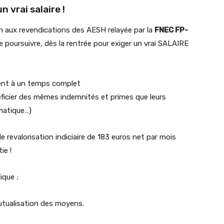
n vrai salaire !
n aux revendications des AESH relayée par la
FNEC FP-
e poursuivre, dès la rentrée pour exiger un vrai SALAIRE
ent à un temps complet
éficier des mêmes indemnités et primes que leurs
matique…)
e revalorisation indiciaire de 183 euros net par mois
ie !
ique ;
utualisation des moyens.