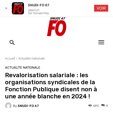
SNUDI-FO 67
VOIR
✕
GRATUIT
Sur Google Play
Accueil
Actualite nationale
ACTUALITE NATIONALE
Revalorisation salariale : les
organisations syndicales de la
Fonction Publique disent non à
une année blanche en 2024 !
By
SNUDI-FO 67
695
0