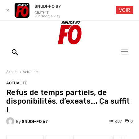
SNUDI-FO 67
VOIR
✕
GRATUIT
Sur Google Play
Accueil
Actualite
ACTUALITE
Refus de temps partiels, de
disponibilités, d’exeats…. Ça suffit
!
By
SNUDI-FO 67
687
0