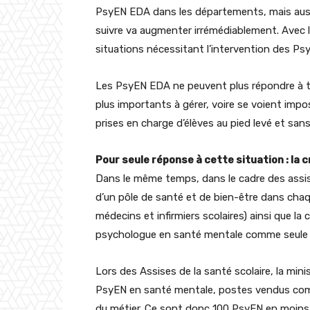
PsyEN EDA dans les départements, mais aussi
suivre va augmenter irrémédiablement. Avec la 
situations nécessitant l’intervention des Ps
Les PsyEN EDA ne peuvent plus répondre à t
plus importants à gérer, voire se voient impo
prises en charge d’élèves au pied levé et sans 
Pour seule réponse à cette situation : la 
Dans le même temps, dans le cadre des assises
d’un pôle de santé et de bien-être dans cha
médecins et infirmiers scolaires) ainsi que la
psychologue en santé mentale comme seule ré
Lors des Assises de la santé scolaire, la mi
PsyEN en santé mentale, postes vendus comme 
du métier. Ce sont donc 100 PsyEN en moins su