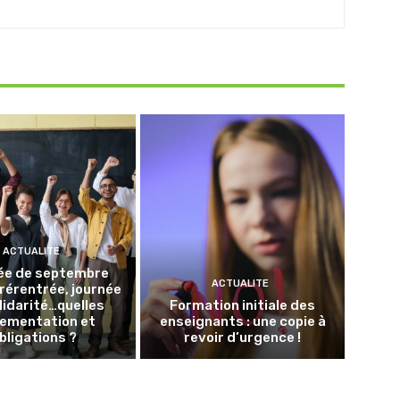
ACTUALITE
ée de septembre
ACTUALITE
Prérentrée, journée
lidarité…quelles
Formation initiale des
lementation et
enseignants : une copie à
bligations ?
revoir d’urgence !