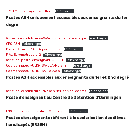
TPS-EM-Pins-Haguenau-Nord
Télécharger
Postes ASH uniquement accessibles aux enseignants du 1er
degré
fiche-de-candidature-PAP-uniquement-1er-degre
Télécharger
CPC-ASH
Télécharger
Poste-Coordo-PIAL-Departemental
Télécharger
PIAL-Eurometropole-2
Télécharger
fiche-de-poste-enseignant-UE-ITEP
Télécharger
Coordonnateur-ULIS-TSA-UEA-Molsheim
Télécharger
Coordonnateur-ULIS-TSA-Louvois
Télécharger
Postes ASH accessibles aux enseignants du 1er et 2nd degré
fiche-de-candidature-PAP-ash-1er-et-2de-degres
Télécharger
Poste d’enseignant au Centre de Détention d’Oermingen
ENS-Centre-de-detention-Oermingen
Télécharger
Postes d’enseignants référent à la scolarisation des élèves
handicapés (ERSEH)