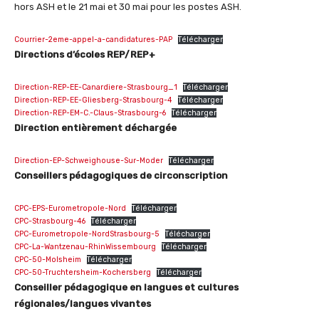
hors ASH et le 21 mai et 30 mai pour les postes ASH.
Courrier-2eme-appel-a-candidatures-PAP
Télécharger
Directions d’écoles REP/REP+
Direction-REP-EE-Canardiere-Strasbourg_1
Télécharger
Direction-REP-EE-Gliesberg-Strasbourg-4
Télécharger
Direction-REP-EM-C.-Claus-Strasbourg-6
Télécharger
Direction entièrement déchargée
Direction-EP-Schweighouse-Sur-Moder
Télécharger
Conseillers pédagogiques de circonscription
CPC-EPS-Eurometropole-Nord
Télécharger
CPC-Strasbourg-46
Télécharger
CPC-Eurometropole-NordStrasbourg-5
Télécharger
CPC-La-Wantzenau-RhinWissembourg
Télécharger
CPC-50-Molsheim
Télécharger
CPC-50-Truchtersheim-Kochersberg
Télécharger
Conseiller pédagogique en langues et cultures
régionales/langues vivantes