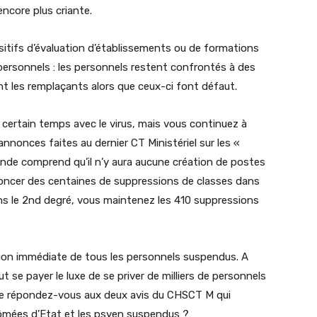
encore plus criante.
tifs d’évaluation d’établissements ou de formations
ersonnels : les personnels restent confrontés à des
ent les remplaçants alors que ceux-ci font défaut.
n certain temps avec le virus, mais vous continuez à
 annonces faites au dernier CT Ministériel sur les «
nde comprend qu’il n’y aura aucune création de postes
oncer des centaines de suppressions de classes dans
s le 2nd degré, vous maintenez les 410 suppressions
ion immédiate de tous les personnels suspendus. A
ut se payer le luxe de se priver de milliers de personnels
ue répondez-vous aux deux avis du CHSCT M qui
lômées d’Etat et les psyen suspendus ?