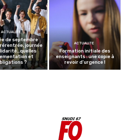
ACTUALITE
ée de septembre
ACTUALITE
Prérentrée, journée
lidarité…quelles
Formation initiale des
lementation et
enseignants : une copie à
bligations ?
revoir d’urgence !