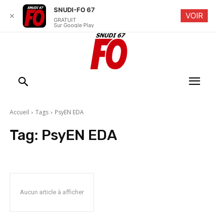
SNUDI-FO 67
VOIR
✕
GRATUIT
Sur Google Play
Accueil
Tags
PsyEN EDA
Tag:
PsyEN EDA
Aucun article à afficher