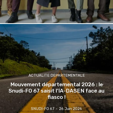
ACTUALITE DEPARTEMENTALE
Mouvement départemental 2026 : le
Snudi-FO 67 saisit l’IA-DASEN face au
fiasco !
SNUDI-FO 67
-
26 Juin 2026