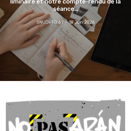
liminaire et notre compte-rendu de la
séance…
SNUDI-FO 67
-
18 Juin 2026