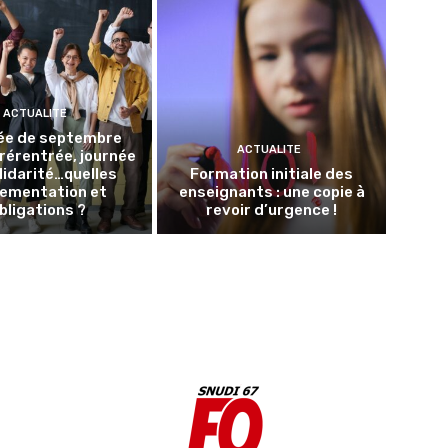
ACTUALITE
ée de septembre
ACTUALITE
Prérentrée, journée
lidarité…quelles
Formation initiale des
lementation et
enseignants : une copie à
bligations ?
revoir d’urgence !