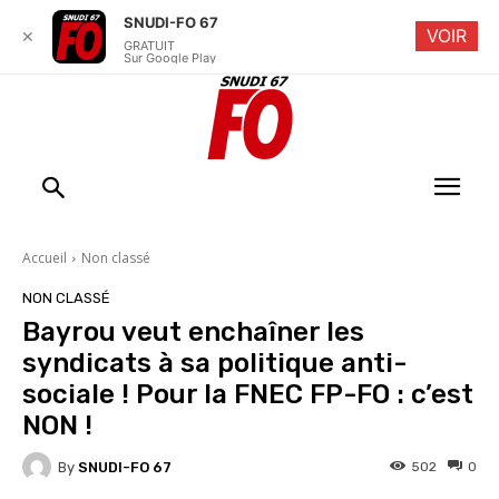
SNUDI-FO 67
VOIR
✕
GRATUIT
Sur Google Play
Accueil
Non classé
NON CLASSÉ
Bayrou veut enchaîner les
syndicats à sa politique anti-
sociale ! Pour la FNEC FP-FO : c’est
NON !
By
SNUDI-FO 67
502
0