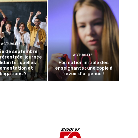
ACTUALITE
ée de septembre
ACTUALITE
Prérentrée, journée
lidarité…quelles
Formation initiale des
lementation et
enseignants : une copie à
bligations ?
revoir d’urgence !