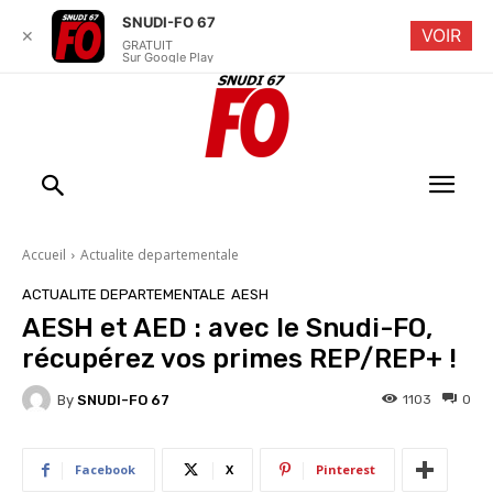
SNUDI-FO 67
VOIR
✕
GRATUIT
Sur Google Play
Accueil
Actualite departementale
ACTUALITE DEPARTEMENTALE
AESH
AESH et AED : avec le Snudi-FO,
récupérez vos primes REP/REP+ !
By
SNUDI-FO 67
1103
0
Facebook
X
Pinterest