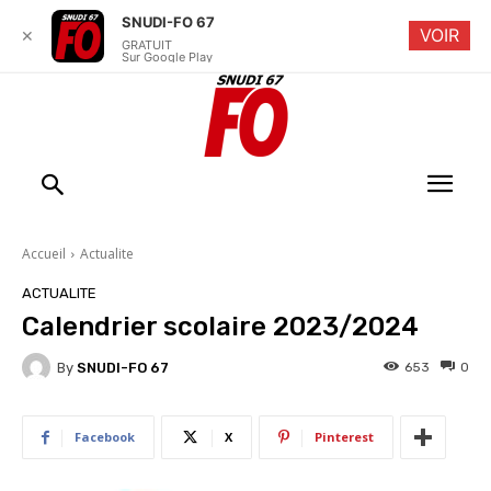
SNUDI-FO 67
VOIR
✕
GRATUIT
Sur Google Play
Accueil
Actualite
ACTUALITE
Calendrier scolaire 2023/2024
By
SNUDI-FO 67
653
0
Facebook
X
Pinterest