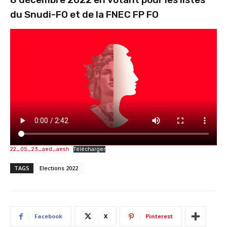
du Snudi-FO et de la FNEC FP FO
22_05_23_aed_aesh
Télécharger
TAGS
Elections 2022
Facebook
X
Pinterest