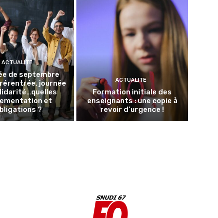
ACTUALITE
ée de septembre
ACTUALITE
Prérentrée, journée
lidarité…quelles
Formation initiale des
lementation et
enseignants : une copie à
bligations ?
revoir d’urgence !