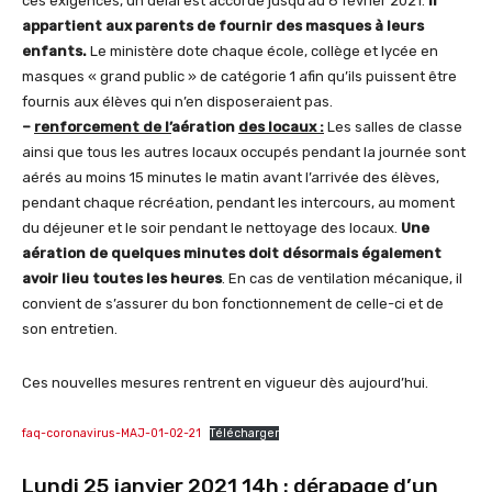
ces exigences, un délai est accordé jusqu’au 8 février 2021.
Il
appartient aux parents de fournir des masques à leurs
enfants.
Le ministère dote chaque école, collège et lycée en
masques « grand public » de catégorie 1 afin qu’ils puissent être
fournis aux élèves qui n’en disposeraient pas.
–
renforcement de l’
aération
des locaux :
Les salles de classe
ainsi que tous les autres locaux occupés pendant la journée sont
aérés au moins 15 minutes le matin avant l’arrivée des élèves,
pendant chaque récréation, pendant les intercours, au moment
du déjeuner et le soir pendant le nettoyage des locaux.
Une
aération de quelques minutes doit désormais également
avoir lieu toutes les heures
. En cas de ventilation mécanique, il
convient de s’assurer du bon fonctionnement de celle-ci et de
son entretien.
Ces nouvelles mesures rentrent en vigueur dès aujourd’hui.
faq-coronavirus-MAJ-01-02-21
Télécharger
Lundi 25 janvier 2021 14h : dérapage d’un