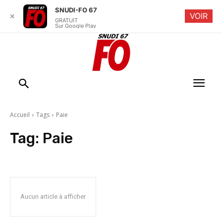
SNUDI-FO 67
VOIR
✕
GRATUIT
Sur Google Play
Accueil
Tags
Paie
Tag:
Paie
Aucun article à afficher