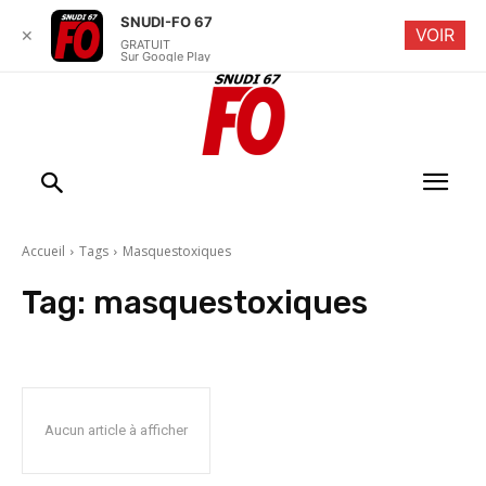
SNUDI-FO 67
VOIR
✕
GRATUIT
Sur Google Play
Accueil
Tags
Masquestoxiques
Tag:
masquestoxiques
Aucun article à afficher