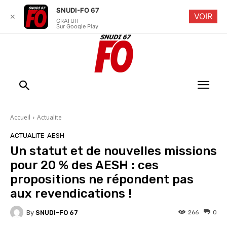
SNUDI-FO 67
VOIR
✕
GRATUIT
Sur Google Play
Accueil
Actualite
ACTUALITE
AESH
Un statut et de nouvelles missions
pour 20 % des AESH : ces
propositions ne répondent pas
aux revendications !
By
SNUDI-FO 67
266
0