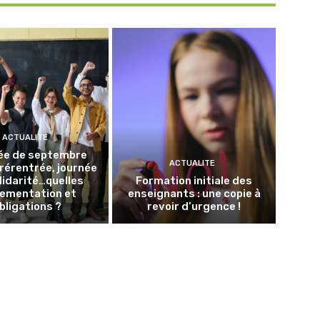
ACTUALITE
ée de septembre
ACTUALITE
Prérentrée, journée
lidarité…quelles
Formation initiale des
lementation et
enseignants : une copie à
bligations ?
revoir d’urgence !