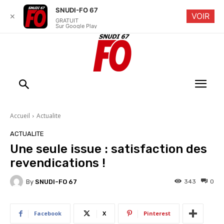
SNUDI-FO 67
VOIR
✕
GRATUIT
Sur Google Play
Accueil
Actualite
ACTUALITE
Une seule issue : satisfaction des
revendications !
By
SNUDI-FO 67
343
0
Facebook
X
Pinterest