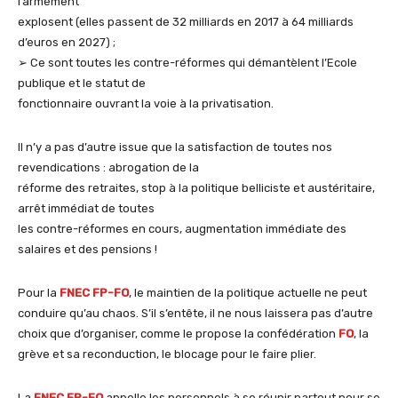
l’armement
explosent (elles passent de 32 milliards en 2017 à 64 milliards
d’euros en 2027) ;
➢ Ce sont toutes les contre-réformes qui démantèlent l’Ecole
publique et le statut de
fonctionnaire ouvrant la voie à la privatisation.
Il n’y a pas d’autre issue que la satisfaction de toutes nos
revendications : abrogation de la
réforme des retraites, stop à la politique belliciste et austéritaire,
arrêt immédiat de toutes
les contre-réformes en cours, augmentation immédiate des
salaires et des pensions !
Pour la
FNEC FP-FO
, le maintien de la politique actuelle ne peut
conduire qu’au chaos. S’il s’entête, il ne nous laissera pas d’autre
choix que d’organiser, comme le propose la confédération
FO
, la
grève et sa reconduction, le blocage pour le faire plier.
La
FNEC FP-FO
appelle les personnels à se réunir partout pour se