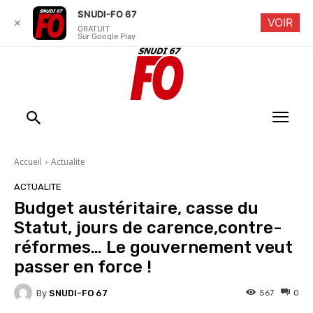
SNUDI-FO 67
VOIR
✕
GRATUIT
Sur Google Play
Accueil
Actualite
ACTUALITE
Budget austéritaire, casse du
Statut, jours de carence,contre-
réformes… Le gouvernement veut
passer en force !
By
SNUDI-FO 67
567
0