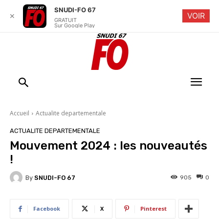
SNUDI-FO 67
VOIR
✕
GRATUIT
Sur Google Play
Accueil
Actualite departementale
ACTUALITE DEPARTEMENTALE
Mouvement 2024 : les nouveautés
!
By
SNUDI-FO 67
905
0
Facebook
X
Pinterest