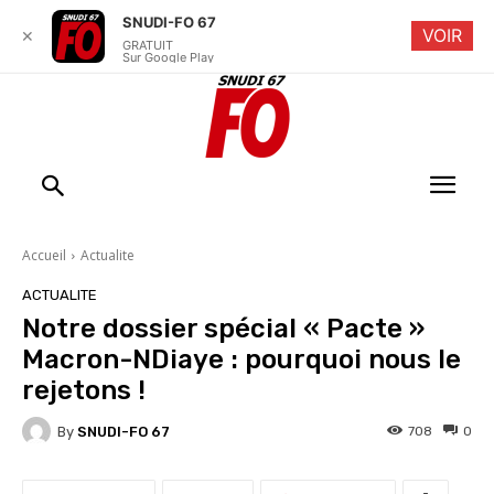
SNUDI-FO 67
VOIR
✕
GRATUIT
Sur Google Play
Accueil
Actualite
ACTUALITE
Notre dossier spécial « Pacte »
Macron-NDiaye : pourquoi nous le
rejetons !
By
SNUDI-FO 67
708
0