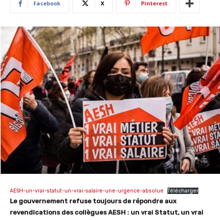
Facebook
X
Pinterest
AESH-un-vrai-statut-un-vrai-salaire-une-urgence-absolue
Télécharger
Le gouvernement refuse toujours de répondre aux
revendications des collègues AESH : un vrai Statut, un vrai