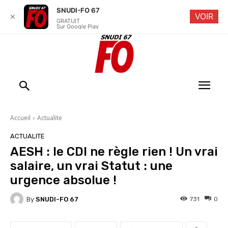
SNUDI-FO 67
VOIR
✕
GRATUIT
Sur Google Play
Accueil
Actualite
ACTUALITE
AESH : le CDI ne règle rien ! Un vrai
salaire, un vrai Statut : une
urgence absolue !
By
SNUDI-FO 67
731
0