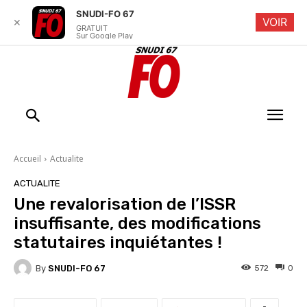
SNUDI-FO 67
VOIR
✕
GRATUIT
Sur Google Play
Accueil
Actualite
ACTUALITE
Une revalorisation de l’ISSR
insuffisante, des modifications
statutaires inquiétantes !
By
SNUDI-FO 67
572
0