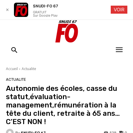
SNUDI-FO 67
VOIR
✕
GRATUIT
Sur Google Play
Accueil
Actualite
ACTUALITE
Autonomie des écoles, casse du
statut,évaluation-
management,rémunération à la
tête du client, retraite à 65 ans…
C’EST NON !
By
SNUDI-FO 67
529
0