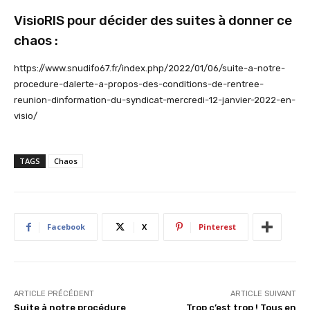
VisioRIS pour décider des suites à donner ce
chaos :
https://www.snudifo67.fr/index.php/2022/01/06/suite-a-notre-
procedure-dalerte-a-propos-des-conditions-de-rentree-
reunion-dinformation-du-syndicat-mercredi-12-janvier-2022-en-
visio/
TAGS
Chaos
Facebook
X
Pinterest
ARTICLE PRÉCÉDENT
ARTICLE SUIVANT
Suite à notre procédure
Trop c’est trop ! Tous en