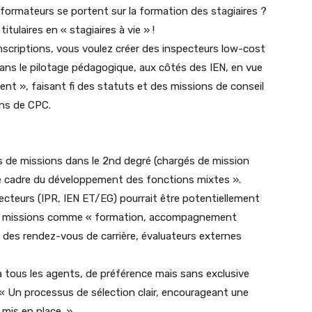
 formateurs se portent sur la formation des stagiaires ?
itulaires en « stagiaires à vie » !
nscriptions, vous voulez créer des inspecteurs low-cost
ans le pilotage pédagogique, aux côtés des IEN, en vue
t », faisant fi des statuts et des missions de conseil
ons de CPC.
 de missions dans le 2nd degré (chargés de mission
le cadre du développement des fonctions mixtes ».
cteurs (IPR, IEN ET/EG) pourrait être potentiellement
des missions comme « formation, accompagnement
r des rendez-vous de carrière, évaluateurs externes
à tous les agents, de préférence mais sans exclusive
 « Un processus de sélection clair, encourageant une
 mis en place. »