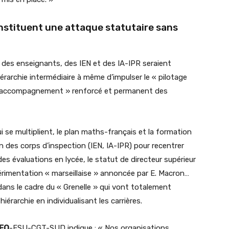
onstituent une attaque statutaire sans
des enseignants, des IEN et des IA-IPR seraient
érarchie intermédiaire à même d’impulser le « pilotage
 « l’accompagnement » renforcé et permanent des
i se multiplient, le plan maths-français et la formation
ion des corps d’inspection (IEN, IA-IPR) pour recentrer
 des évaluations en lycée, le statut de directeur supérieur
xpérimentation « marseillaise » annoncée par E. Macron…
ans le cadre du « Grenelle » qui vont totalement
iérarchie en individualisant les carrières.
-FO
-FSU-CGT-SUD indique : « Nos organisations