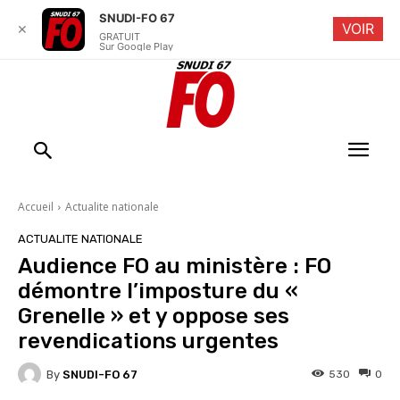
SNUDI-FO 67
VOIR
✕
GRATUIT
Sur Google Play
Accueil
Actualite nationale
ACTUALITE NATIONALE
Audience FO au ministère : FO
démontre l’imposture du «
Grenelle » et y oppose ses
revendications urgentes
By
SNUDI-FO 67
530
0