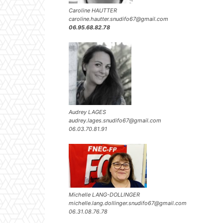
Caroline HAUTTER
caroline.hautter.snudifo67@gmail.com
06.95.68.82.78
Audrey LAGES
audrey.lages.snudifo67@gmail.com
06.03.70.81.91
Michelle LANG-DOLLINGER
michelle.lang.dollinger.snudifo67@gmail.com
06.31.08.76.78