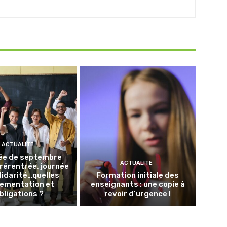
ACTUALITE
ée de septembre
ACTUALITE
Prérentrée, journée
lidarité…quelles
Formation initiale des
lementation et
enseignants : une copie à
bligations ?
revoir d’urgence !