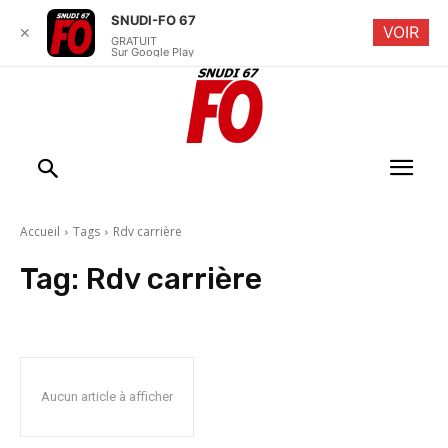
SNUDI-FO 67
VOIR
✕
GRATUIT
Sur Google Play
Accueil
Tags
Rdv carrière
Tag:
Rdv carrière
Aucun article à afficher