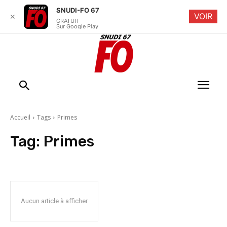
SNUDI-FO 67
VOIR
✕
GRATUIT
Sur Google Play
Accueil
Tags
Primes
Tag:
Primes
Aucun article à afficher