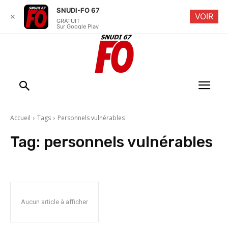
SNUDI-FO 67
VOIR
✕
GRATUIT
Sur Google Play
Accueil
Tags
Personnels vulnérables
Tag:
personnels vulnérables
Aucun article à afficher