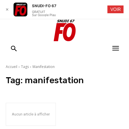
SNUDI-FO 67
VOIR
✕
GRATUIT
Sur Google Play
Accueil
Tags
Manifestation
Tag:
manifestation
Aucun article à afficher