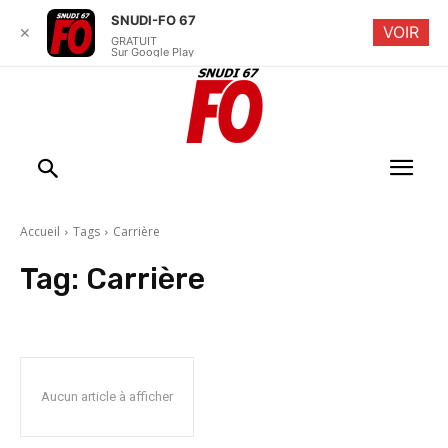
SNUDI-FO 67
VOIR
✕
GRATUIT
Sur Google Play
Accueil
Tags
Carrière
Tag:
Carrière
Aucun article à afficher